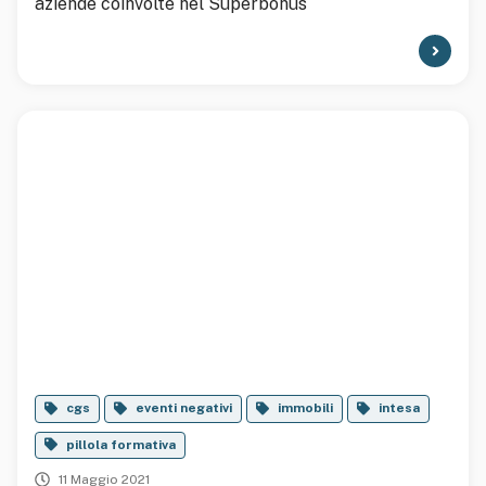
aziende coinvolte nel Superbonus
cgs
eventi negativi
immobili
intesa
pillola formativa
11 Maggio 2021