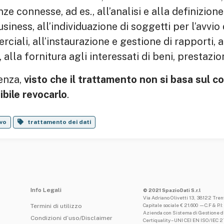
ze connesse, ad es., all’analisi e alla definizione
usiness, all’individuazione di soggetti per l’avvio 
ciali, all’instaurazione e gestione di rapporti, 
 alla fornitura agli interessati di beni, prestazioni
enza,
visto che il trattamento non si basa sul c
bile revocarlo
.
vo
trattamento dei dati
Info Legali
© 2021 SpazioDati S.r.l
Via Adriano Olivetti 13, 38122 Tre
Capitale sociale € 21.600 —C.F & P
Termini di utilizzo
Azienda con Sistema di Gestione de
Condizioni d’uso/Disclaimer
Certiquality – UNI CEI EN ISO/IEC 