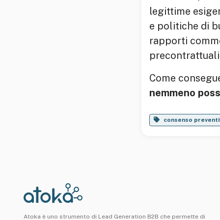
legittime esigen
e politiche di b
rapporti commer
precontrattuali,
Come consegu
nemmeno possi
consenso preventi
Atoka è uno strumento di Lead Generation B2B che permette di