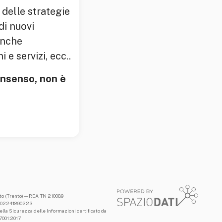
 delle strategie
di nuovi
anche
 e servizi, ecc..
onsenso, non è
nto (Trento) — REA TN 210089
.I: 02241890223
lla Sicurezza delle Informazioni certificato da
27001:2017