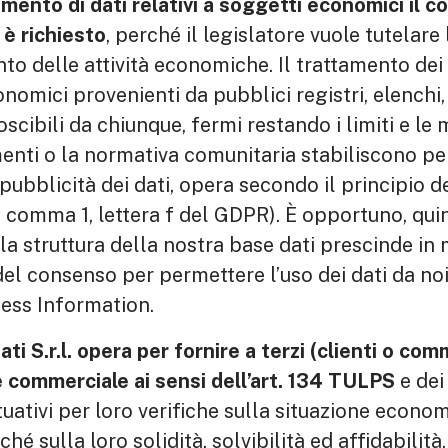
tamento di dati relativi a soggetti economici il 
 è richiesto
, perché il legislatore vuole tutelare
to delle attività economiche. Il trattamento dei 
nomici provenienti da pubblici registri, elenchi, 
cibili da chiunque, fermi restando i limiti e le 
menti o la normativa comunitaria stabiliscono pe
 pubblicità dei dati, opera secondo il principio d
6, comma 1, lettera f del GDPR). È opportuno, quin
 la struttura della nostra base dati prescinde in
del consenso per permettere l’uso dei dati da noi
iness Information.
ti S.r.l. opera per fornire a terzi (clienti o comm
e commerciale ai sensi dell’art. 134 TULPS
e dei 
uativi per loro verifiche sulla situazione econom
ché sulla loro solidità, solvibilità ed affidabilità,