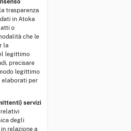
consenso
 la trasparenza
dati in Atoka
atti o
modalità che le
r la
el legittimo
di, precisare
 modo legittimo
 elaborati per
ittenti) servizi
relativi
ica degli
 in relazione a