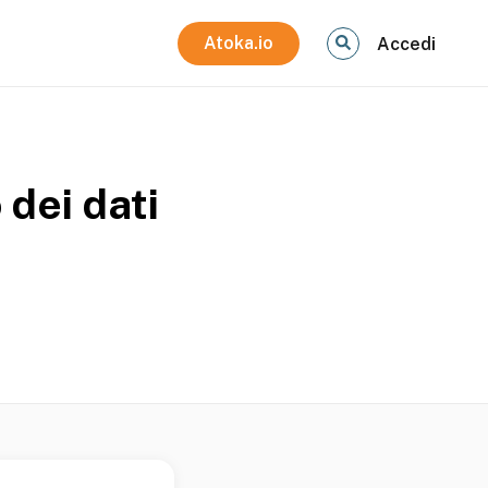
Atoka.io
Accedi
 dei dati