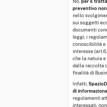
No,
per il trat
preventivo non
nello svolgimen
sui soggetti eco
documenti conos
leggi, i regola
conoscibilità e
interesse (art.
che la natura e
dalla raccolta 
finalità di Bus
Infatti,
SpazioDa
di informazion
regolamenti att
interessati, non