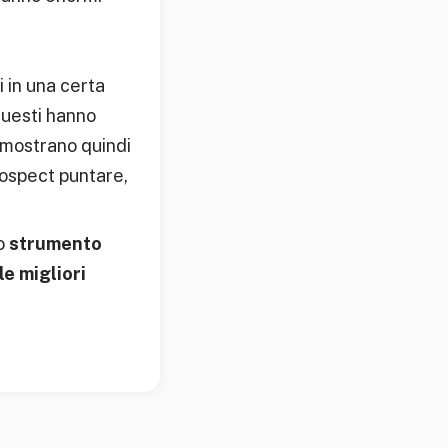
i in una certa
questi hanno
dimostrano quindi
rospect puntare,
lo
strumento
le migliori