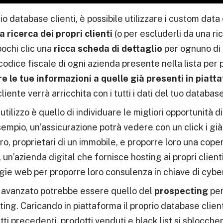
rio database clienti, è possibile utilizzare i custom da
a ricerca dei propri clienti
(o per escluderli da una ri
pochi clic una
ricca scheda di dettaglio
per ognuno di 
 il codice fiscale di ogni azienda presente nella lista pe
e le tue informazioni a quelle già presenti in piatt
iente verrà arricchita con i tutti i dati del tuo database
 utilizzo è quello di individuare le migliori opportunità d
sempio, un’assicurazione potrà vedere con un click i già
ro, proprietari di un immobile, e proporre loro una cope
 un’azienda digital che fornisce hosting ai propri clienti 
gie web per proporre loro consulenza in chiave di cybe
ù avanzato potrebbe essere quello del
prospecting
per
g. Caricando in piattaforma il proprio database clien
tti precedenti, prodotti venduti e black list si sblocch