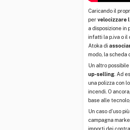
Caricando il prop
per
velocizzare l
a disposizione in 
infatti la p.iva o
Atoka di
associar
modo, la scheda cl
Un altro possibile
up-selling
. Ad e
una polizza con lo
incendi. O ancora,
base alle tecnolo
Un caso d’uso pi
campagna marketin
importi dei contra