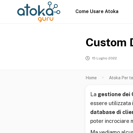
Come Usare Atoka
Custom Da
15 Luglio 2022
>
Home
Atoka Per t
La
gestione dei
essere utilizzata 
database di clien
poter incrociare m
Ma vediamo alcun