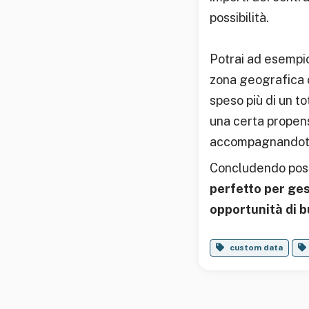
possibilità.
Potrai ad esempio 
zona geografica o 
speso più di un t
una certa propens
accompagnandoti 
Concludendo poss
perfetto per ges
opportunità di 
custom data