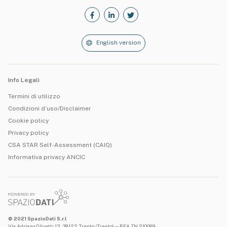
English version
Info Legali
Termini di utilizzo
Condizioni d’uso/Disclaimer
Cookie policy
Privacy policy
CSA STAR Self-Assessment (CAIQ)
Informativa privacy ANCIC
© 2021 SpazioDati S.r.l
Via Adriano Olivetti 13, 38122 Trento (Trento) — REA TN 210089