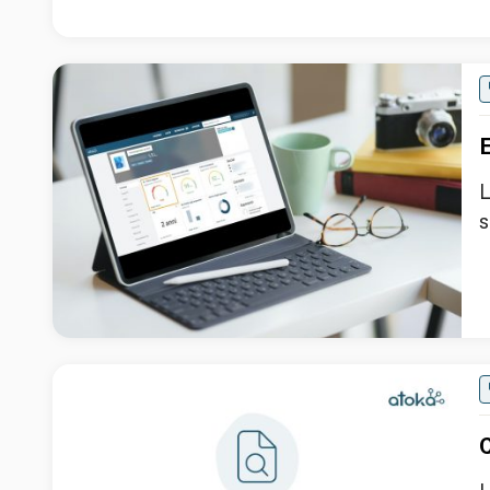
E
L
s
C