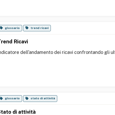
glossario
trend ricavi
Trend Ricavi
ndicatore dell'andamento dei ricavi confrontando gli ult
glossario
stato di attività
tato di attività