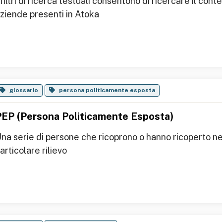
 filtri di ricerca testuali consentono di ricercare il co
ziende presenti in Atoka
glossario
persona politicamente esposta
PEP (Persona Politicamente Esposta)
na serie di persone che ricoprono o hanno ricoperto nel
articolare rilievo