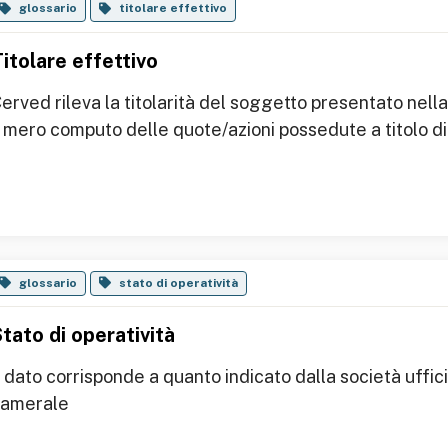
glossario
titolare effettivo
itolare effettivo
erved rileva la titolarità del soggetto presentato nell
l mero computo delle quote/azioni possedute a titolo di p
glossario
stato di operatività
tato di operatività
l dato corrisponde a quanto indicato dalla società uffic
camerale