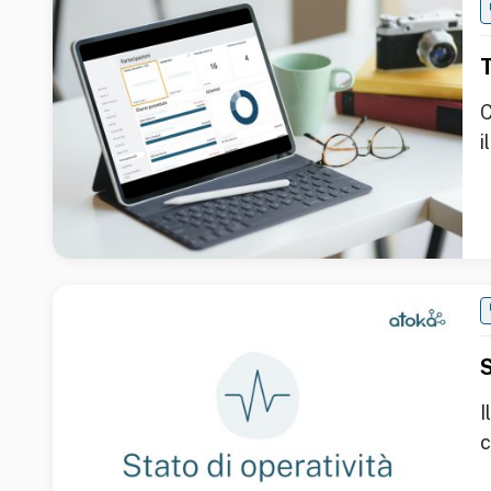
T
C
i
S
I