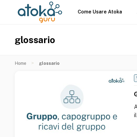
Come Usare Atoka
glossario
>
Home
glossario
A
i