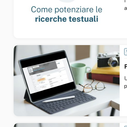
I
a
U
p