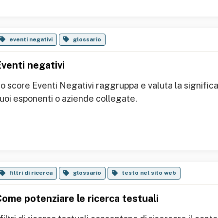
eventi negativi
glossario
venti negativi
o score Eventi Negativi raggruppa e valuta la significat
uoi esponenti o aziende collegate.
filtri di ricerca
glossario
testo nel sito web
ome potenziare le ricerca testuali