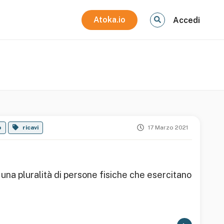
Atoka.io
Accedi
o
ricavi
17 Marzo 2021
una pluralità di persone fisiche che esercitano