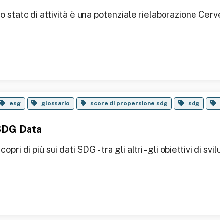
o stato di attività è una potenziale rielaborazione Cerv
esg
glossario
score di propensione sdg
sdg
SDG Data
copri di più sui dati SDG - tra gli altri - gli obiettivi di