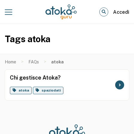
Accedi
Tags atoka
>
>
Home
FAQs
atoka
Chi gestisce Atoka?
atoka
spaziodati