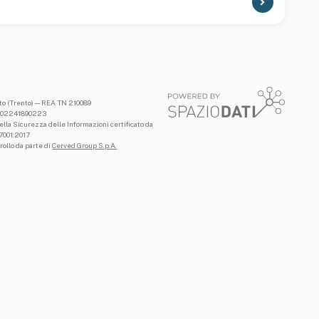
nto (Trento) — REA TN 210089
.I: 02241890223
lla Sicurezza delle Informazioni certificato da
27001:2017
rollo da parte di
Cerved Group S.p.A.