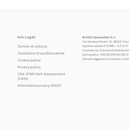
Info Legali
© 2021 SpazioDati S.r.l
Via Adriano Olivetti 13, 38122 Tre
Capitale sociale € 21.600 —C.F & P
Termini di utilizzo
Azienda con Sistema di Gestione de
Condizioni d’uso/Disclaimer
Certiquality – UNI CEI EN ISO/IEC 
Società soggetta a direzione e cont
Cookie policy
Privacy policy
CSA STAR Self-Assessment
(CAIQ)
Informativa privacy ANCIC